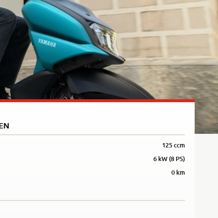
5R
EN
125 ccm
6 kW (8 PS)
0 km