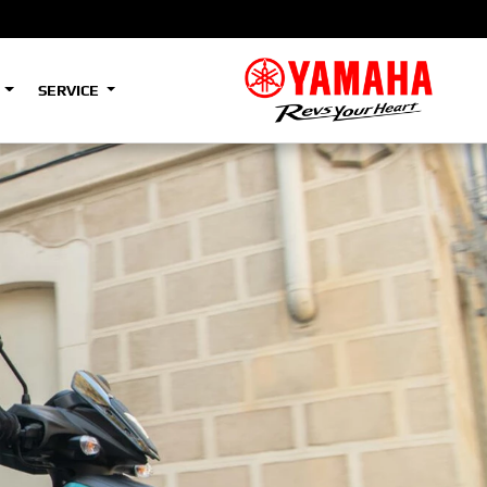
S
SERVICE
A2
e
Tenere
700
)
(Low)
35kW
A2
e
Tenere
700
Rally
35kW