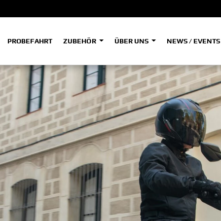
PROBEFAHRT
ZUBEHÖR
ÜBER UNS
NEWS / EVENT
ADVENTURE
A
A
HYPER NAKED
SPORT HERITAGE
Tenere
Tener
700
700
(Low
SPORT TOURING
SUPERSPORT
A2
A
Tenere
Tener
700
700
35kW
Rally
A
A1