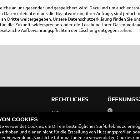
welche an uns gesendet und gespeichert wird. Dazu und um auch entspr
n Daten erleichtern uns die Beantwortung ihrer Anfrage, sind jedoch n
 an Dritte weitergegeben. Unsere Datenschutzerklärung finden Sie un
ür die Zukunft widersprechen oder die Löschung Ihrer Daten verlan
r gesetzliche Aufbewahrungspflichten der Löschung entgegenstehen.
RECHTLICHES
ÖFFNUNGS
AGB
Montag:
 VON COOKIES
Impressum
Dienstag:
e verwendet Cookies, um Dir ein bestmögliches Surf-Erlebnis zu ermög
Mittwoch:
erhoben und dienen nicht für die Erstellung von Nutzungsprofilen ode
Datenschutz
Donnerstag:
der Verwendung. Sämtliche Informationen zu verwendeten Cookies un