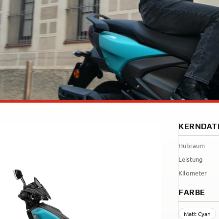
Tenere
WR12
700
World
Raid
KERNDAT
Hubraum
Leistung
Kilometer
FARBE
Matt Cyan